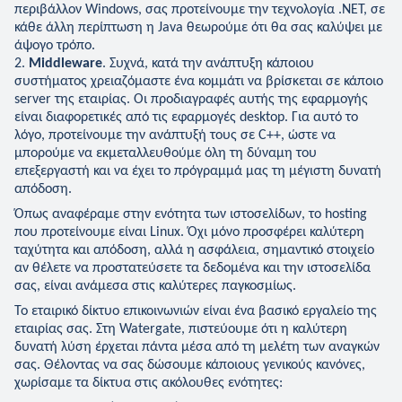
περιβάλλον Windows, σας προτείνουμε την τεχνολογία .NET, σε
κάθε άλλη περίπτωση η Java θεωρούμε ότι θα σας καλύψει με
άψογο τρόπο.
Middleware
. Συχνά, κατά την ανάπτυξη κάποιου
συστήματος χρειαζόμαστε ένα κομμάτι να βρίσκεται σε κάποιο
server της εταιρίας. Οι προδιαγραφές αυτής της εφαρμογής
είναι διαφορετικές από τις εφαρμογές desktop. Για αυτό το
λόγο, προτείνουμε την ανάπτυξή τους σε C++, ώστε να
μπορούμε να εκμεταλλευθούμε όλη τη δύναμη του
επεξεργαστή και να έχει το πρόγραμμά μας τη μέγιστη δυνατή
απόδοση.
Όπως αναφέραμε στην ενότητα των ιστοσελίδων, το hosting
που προτείνουμε είναι Linux. Όχι μόνο προσφέρει καλύτερη
ταχύτητα και απόδοση, αλλά η ασφάλεια, σημαντικό στοιχείο
αν θέλετε να προστατεύσετε τα δεδομένα και την ιστοσελίδα
σας, είναι ανάμεσα στις καλύτερες παγκοσμίως.
Το εταιρικό δίκτυο επικοινωνιών είναι ένα βασικό εργαλείο της
εταιρίας σας. Στη Watergate, πιστεύουμε ότι η καλύτερη
δυνατή λύση έρχεται πάντα μέσα από τη μελέτη των αναγκών
σας. Θέλοντας να σας δώσουμε κάποιους γενικούς κανόνες,
χωρίσαμε τα δίκτυα στις ακόλουθες ενότητες: