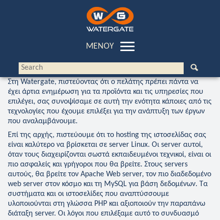
ΜΕΝΟΥ
Αρχική
Στη Watergate, πιστεύοντας ότι ο πελάτης πρέπει πάντα να
Εταιρία
έχει άρτια ενημέρωση για τα προϊόντα και τις υπηρεσίες που
επιλέγει, σας συνοψίσαμε σε αυτή την ενότητα κάποιες από τις
Κατασκευή Ιστοσελίδων
τεχνολογίες που έχουμε επιλέξει για την ανάπτυξη των έργων
που αναλαμβάνουμε.
Προώθηση Ιστοσελίδων
Επί της αρχής, πιστεύουμε ότι το hosting της ιστοσελίδας σας
είναι καλύτερο να βρίσκεται σε server Linux. Οι server αυτοί,
Digital Marketing
όταν τους διαχειρίζονται σωστά εκπαιδευμένοι τεχνικοί, είναι οι
πιο ασφαλείς και γρήγοροι που θα βρείτε. Στους servers
Hosting
αυτούς, θα βρείτε τον Apache Web server, τον πιο διαδεδομένο
web server στον κόσμο και τη MySQL για βάση δεδομένων. Τα
Domains
συστήματα και οι ιστοσελίδες που αναπτύσσουμε
υλοποιούνται στη γλώσσα PHP και αξιοποιούν την παραπάνω
Διαφημίσεις
διάταξη server. Οι λόγοι που επιλέξαμε αυτό το συνδυασμό