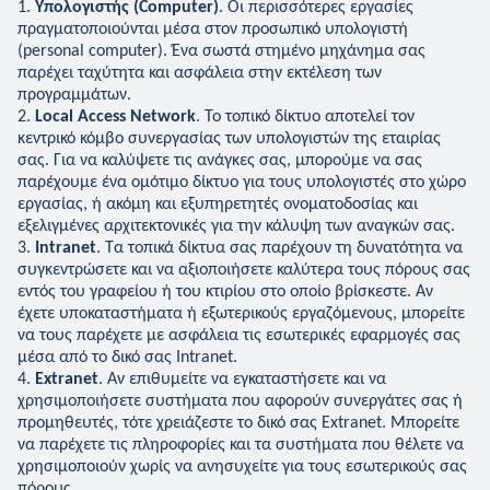
Υπολογιστής (Computer)
. Οι περισσότερες εργασίες
πραγματοποιούνται μέσα στον προσωπικό υπολογιστή
(personal computer). Ένα σωστά στημένο μηχάνημα σας
παρέχει ταχύτητα και ασφάλεια στην εκτέλεση των
προγραμμάτων.
Local Access Network
. Το τοπικό δίκτυο αποτελεί τον
κεντρικό κόμβο συνεργασίας των υπολογιστών της εταιρίας
σας. Για να καλύψετε τις ανάγκες σας, μπορούμε να σας
παρέχουμε ένα ομότιμο δίκτυο για τους υπολογιστές στο χώρο
εργασίας, ή ακόμη και εξυπηρετητές ονοματοδοσίας και
εξελιγμένες αρχιτεκτονικές για την κάλυψη των αναγκών σας.
Intranet
. Τα τοπικά δίκτυα σας παρέχουν τη δυνατότητα να
συγκεντρώσετε και να αξιοποιήσετε καλύτερα τους πόρους σας
εντός του γραφείου ή του κτιρίου στο οποίο βρίσκεστε. Αν
έχετε υποκαταστήματα ή εξωτερικούς εργαζόμενους, μπορείτε
να τους παρέχετε με ασφάλεια τις εσωτερικές εφαρμογές σας
μέσα από το δικό σας Intranet.
Extranet
. Αν επιθυμείτε να εγκαταστήσετε και να
χρησιμοποιήσετε συστήματα που αφορούν συνεργάτες σας ή
προμηθευτές, τότε χρειάζεστε το δικό σας Extranet. Μπορείτε
να παρέχετε τις πληροφορίες και τα συστήματα που θέλετε να
χρησιμοποιούν χωρίς να ανησυχείτε για τους εσωτερικούς σας
πόρους.