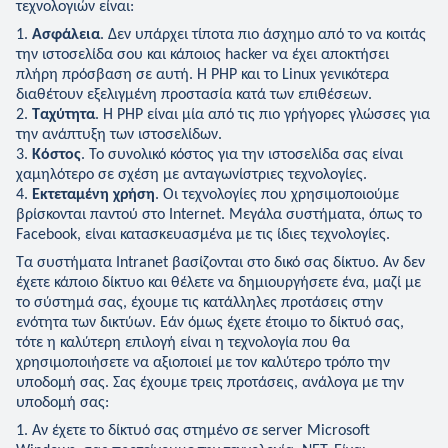
τεχνολογιών είναι:
Software
Ασφάλεια
. Δεν υπάρχει τίποτα πιο άσχημο από το να κοιτάς
την ιστοσελίδα σου και κάποιος hacker να έχει αποκτήσει
Υποστήριξη
πλήρη πρόσβαση σε αυτή. Η PHP και το Linux γενικότερα
διαθέτουν εξελιγμένη προστασία κατά των επιθέσεων.
Portfolio
Ταχύτητα
. Η PHP είναι μία από τις πιο γρήγορες γλώσσες για
την ανάπτυξη των ιστοσελίδων.
Επικοινωνία
Κόστος
. Το συνολικό κόστος για την ιστοσελίδα σας είναι
χαμηλότερο σε σχέση με ανταγωνίστριες τεχνολογίες.
Εκτεταμένη χρήση
. Οι τεχνολογίες που χρησιμοποιούμε
βρίσκονται παντού στο Internet. Μεγάλα συστήματα, όπως το
Facebook, είναι κατασκευασμένα με τις ίδιες τεχνολογίες.
Τα συστήματα Intranet βασίζονται στο δικό σας δίκτυο. Αν δεν
έχετε κάποιο δίκτυο και θέλετε να δημιουργήσετε ένα, μαζί με
το σύστημά σας, έχουμε τις κατάλληλες προτάσεις στην
ενότητα των δικτύων. Εάν όμως έχετε έτοιμο το δίκτυό σας,
τότε η καλύτερη επιλογή είναι η τεχνολογία που θα
χρησιμοποιήσετε να αξιοποιεί με τον καλύτερο τρόπο την
υποδομή σας. Σας έχουμε τρεις προτάσεις, ανάλογα με την
υποδομή σας:
Αν έχετε το δίκτυό σας στημένο σε server Microsoft